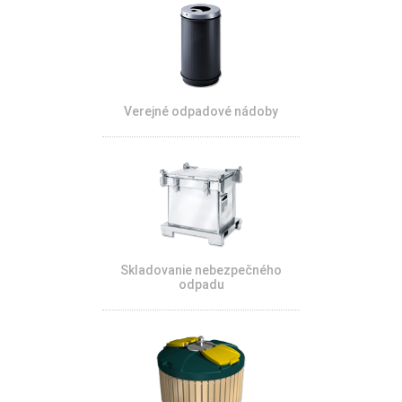
Verejné odpadové nádoby
Skladovanie nebezpečného
odpadu