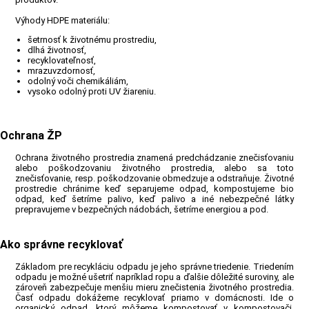
Výhody HDPE materiálu:
šetrnosť k životnému prostrediu,
dlhá životnosť,
recyklovateľnosť,
mrazuvzdornosť,
odolný voči chemikáliám,
vysoko odolný proti UV žiareniu.
Ochrana ŽP
Ochrana životného prostredia znamená predchádzanie znečisťovaniu
alebo poškodzovaniu životného prostredia, alebo sa toto
znečisťovanie, resp. poškodzovanie obmedzuje a odstraňuje. Životné
prostredie chránime keď separujeme odpad, kompostujeme bio
odpad, keď šetríme palivo, keď palivo a iné nebezpečné látky
prepravujeme v bezpečných nádobách, šetríme energiou a pod.
Ako správne recyklovať
Základom pre recykláciu odpadu je jeho správne triedenie. Triedením
odpadu je možné ušetriť napríklad ropu a ďalšie dôležité suroviny, ale
zároveň zabezpečuje menšiu mieru znečistenia životného prostredia.
Časť odpadu dokážeme recyklovať priamo v domácnosti. Ide o
organický odpad, ktorý môžeme kompostovať v kompostovači.