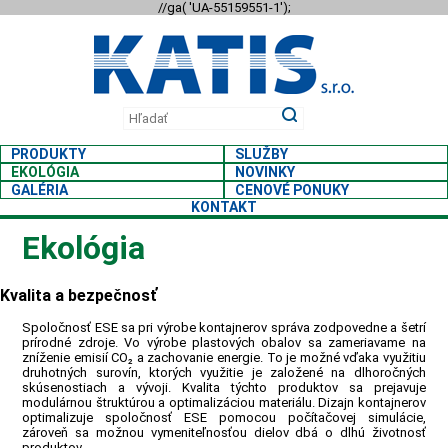
//ga( 'UA-55159551-1');
PRODUKTY
SLUŽBY
EKOLÓGIA
NOVINKY
GALÉRIA
CENOVÉ PONUKY
KONTAKT
Ekológia
PLASTOVÉ KON
VEDA A VÝSKU
Kvalita a bezpečnosť
Spoločnosť ESE sa pri výrobe kontajnerov správa zodpovedne a šetrí
prírodné zdroje. Vo výrobe plastových obalov sa zameriavame na
zníženie emisií CO₂ a zachovanie energie. To je možné vďaka využitiu
A NÁDOBY NA ODPAD
Inovatívne riešenia
druhotných surovín, ktorých využitie je založené na dlhoročných
skúsenostiach a vývoji. Kvalita týchto produktov sa prejavuje
modulárnou štruktúrou a optimalizáciou materiálu. Dizajn kontajnerov
optimalizuje spoločnosť ESE pomocou počítačovej simulácie,
zároveň sa možnou vymeniteľnosťou dielov dbá o dlhú životnosť
produktov.