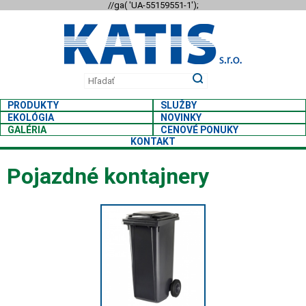
//ga( 'UA-55159551-1');
PRODUKTY
SLUŽBY
EKOLÓGIA
NOVINKY
GALÉRIA
CENOVÉ PONUKY
KONTAKT
Pojazdné kontajnery
PLASTOVÉ KON
SEMIO
A NÁDOBY NA ODPAD
polo-podzemný systém