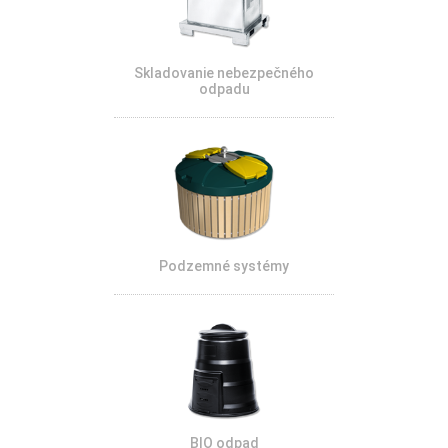
Skladovanie nebezpečného
odpadu
Podzemné systémy
BIO odpad