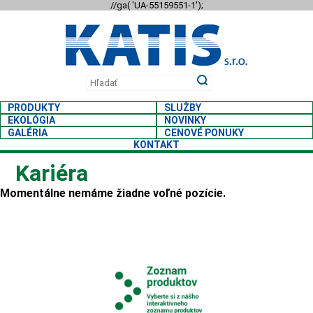
//ga( 'UA-55159551-1');
PRODUKTY
SLUŽBY
EKOLÓGIA
NOVINKY
GALÉRIA
CENOVÉ PONUKY
KONTAKT
Kariéra
Momentálne nemáme žiadne voľné pozície.
PLASTOVÉ KON
SEMIO
A NÁDOBY NA ODPAD
polo-podzemný systém