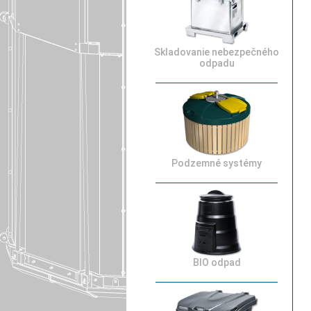
Skladovanie nebezpečného
odpadu
Podzemné systémy
BIO odpad