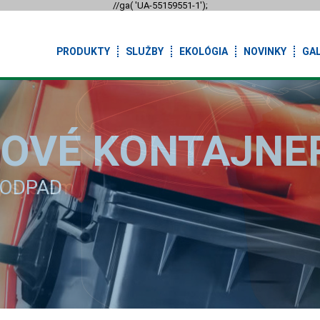
//ga( 'UA-55159551-1');
PRODUKTY
SLUŽBY
EKOLÓGIA
NOVINKY
GAL
OVÉ KONTAJNE
 ODPAD
ý systém