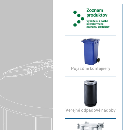
Pojazdné kontajnery
Verejné odpadové nádoby