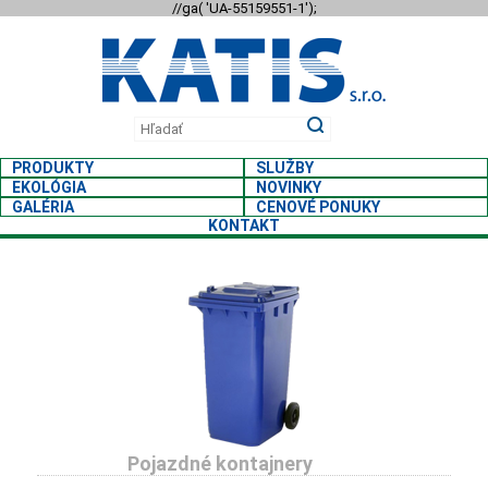
//ga( 'UA-55159551-1');
PRODUKTY
SLUŽBY
EKOLÓGIA
NOVINKY
GALÉRIA
CENOVÉ PONUKY
KONTAKT
PLASTOVÉ KON
SEMIO
A NÁDOBY NA ODPAD
polo-podzemný systém
Pojazdné kontajnery